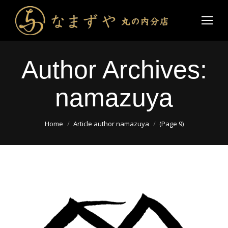
Author Archives:
namazuya
You are here:
Home
Article author namazuya
(Page 9)